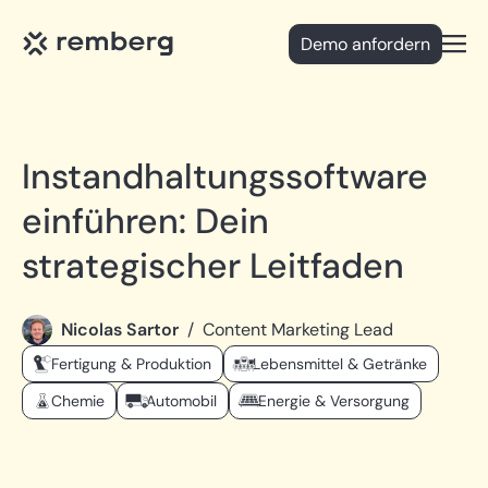
Demo anfordern
Open
Instandhaltungssoftware
einführen: Dein
strategischer Leitfaden
Nicolas Sartor
/
Content Marketing Lead
Fertigung & Produktion
Lebensmittel & Getränke
Chemie
Automobil
Energie & Versorgung