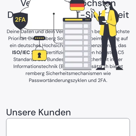
Vertraue auf höchsten
Datenschutz & IT-Sicherheit
Deine Daten und dein Vertrauen haben bei uns höchste
Priorität. Die remberg Software setzt beim Hosting auf
ein deutsches Hochsicherheits-Rechenzentrum, das
ISO/IEC 27001
zertifiziert ist und den höchsten C5
Standards des Bundesamtes für Sicherheit in der
Informationstechnik (BSI) erfüllt. Zusätzlich bietet
remberg Sicherheitsmechanismen wie
Passwortänderungszyklen und 2FA.
Unsere Kunden