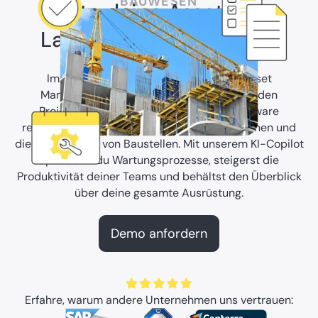
BAUWESEN
Halte deine Assets am
Laufen und Projekte ein
Im Bauwesen entscheiden effizientes Asset
Management und nahtlose Prozesse über den
Projekterfolg. Unsere Instandhaltungssoftware
revolutioniert die Verwaltung von Baumaschinen und
die Koordination von Baustellen. Mit unserem KI-Copilot
optimierst du Wartungsprozesse, steigerst die
Produktivität deiner Teams und behältst den Überblick
über deine gesamte Ausrüstung.
Demo anfordern
Erfahre, warum andere Unternehmen uns vertrauen: