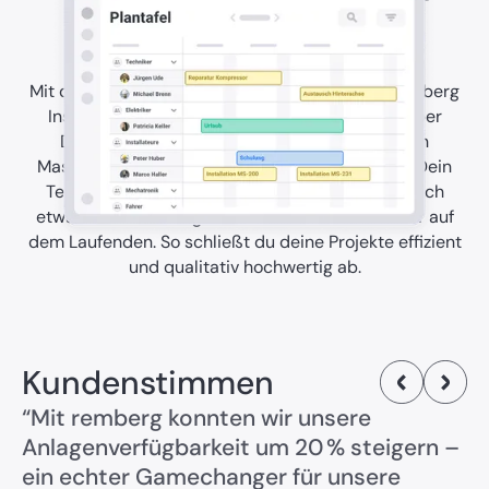
und Assets reibungslos
Mit der Plantafel & Ressourcen-Funktion der remberg
Instandhaltungssoftware kannst du Aufgaben per
Drag-and-Drop zuweisen und den Einsatz von
Maschinen und Mitarbeitenden nahtlos planen. Dein
Team wird automatisch benachrichtigt, wenn sich
etwas in der Planung ändert und bleibt so immer auf
dem Laufenden. So schließt du deine Projekte effizient
und qualitativ hochwertig ab.
Kundenstimmen
“Mit remberg konnten wir unsere
Anlagenverfügbarkeit um 20 % steigern –
ein echter Gamechanger für unsere