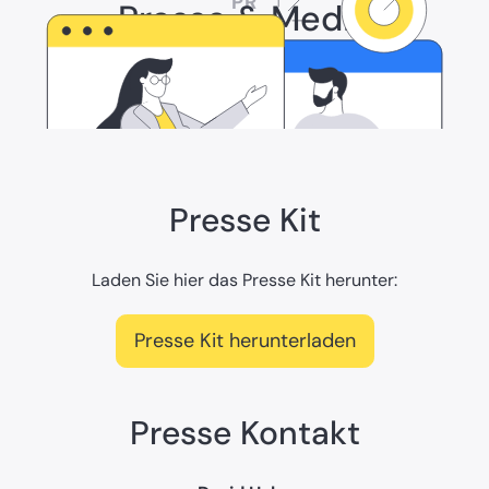
PR
Presse & Media
Hier findest du die neuesten Nachrichten und
Entwicklungen über remberg.
Presse Kit
Laden Sie hier das Presse Kit herunter:
Presse Kit herunterladen
Presse Kontakt