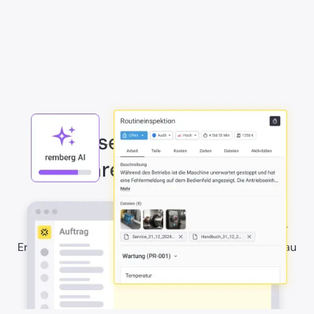
Erfasse Kontext direkt
während der Arbeit
Dokumentiere Abweichungen, Hinweise und
Beobachtungen direkt im Ablauf der Durchführung.
Ergänze Fotos, Kommentare und weitere Details genau
dort, wo sie entstehen, damit alle Teams mit dem
richtigen Kontext weiterarbeiten können.