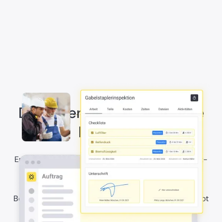
Dokumentiere Prüfschritte
lückenlos
Erfasse Prüfschritte mit klaren Bestanden-, Markiert-
oder Nicht-bestanden-Ergebnissen, damit jede
Durchführung nachvollziehbar dokumentiert ist.
Bei Unklarheiten in der Ausführung hilft der KI-Copilot
direkt weiter.