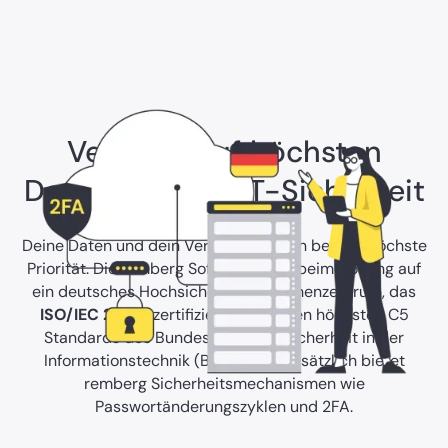
Vertraue auf höchsten
Datenschutz & IT-Sicherheit
Deine Daten und dein Vertrauen haben bei uns höchste
Priorität. Die remberg Software setzt beim Hosting auf
ein deutsches Hochsicherheits-Rechenzentrum, das
ISO/IEC 27001
zertifiziert ist und den höchsten C5
Standards des Bundesamtes für Sicherheit in der
Informationstechnik (BSI) erfüllt. Zusätzlich bietet
remberg Sicherheitsmechanismen wie
Passwortänderungszyklen und 2FA.