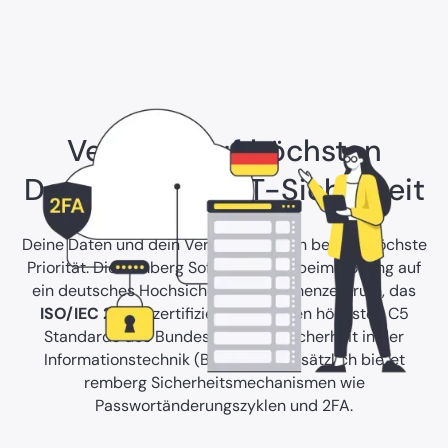
Vertraue auf höchsten
Datenschutz & IT-Sicherheit
Deine Daten und dein Vertrauen haben bei uns höchste
Priorität. Die remberg Software setzt beim Hosting auf
ein deutsches Hochsicherheits-Rechenzentrum, das
ISO/IEC 27001
zertifiziert ist und den höchsten C5
Standards des Bundesamtes für Sicherheit in der
Informationstechnik (BSI) erfüllt. Zusätzlich bietet
remberg Sicherheitsmechanismen wie
Passwortänderungszyklen und 2FA.