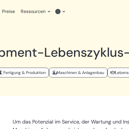
Preise
Ressourcen
English
uipment-Lebenszyklus
German
Fertigung & Produktion
Maschinen & Anlagenbau
Lebens
Um das Potenzial im Service, der Wartung und I