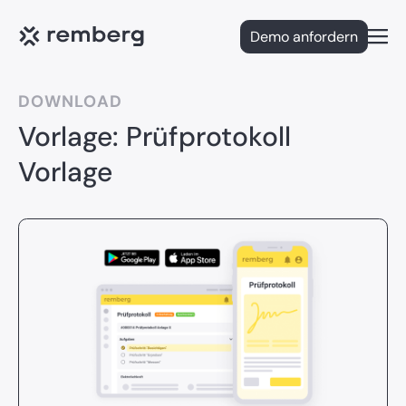
Demo anfordern
Open
DOWNLOAD
Vorlage: Prüfprotokoll
Vorlage