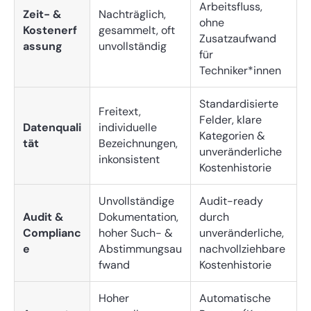
Arbeitsfluss,
Zeit- &
Nachträglich,
ohne
Kostenerf
gesammelt, oft
Zusatzaufwand
assung
unvollständig
für
Techniker*innen
Standardisierte
Freitext,
Felder, klare
Datenquali
individuelle
Kategorien &
tät
Bezeichnungen,
unveränderliche
inkonsistent
Kostenhistorie
Unvollständige
Audit-ready
Audit &
Dokumentation,
durch
Complianc
hoher Such- &
unveränderliche,
e
Abstimmungsau
nachvollziehbare
fwand
Kostenhistorie
Hoher
Automatische