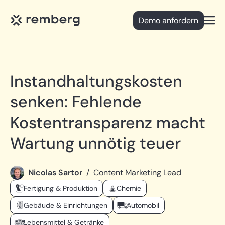
Demo anfordern
Open
Instandhaltungskosten
senken: Fehlende
Kostentransparenz macht
Wartung unnötig teuer
Nicolas Sartor
/
Content Marketing Lead
Fertigung & Produktion
Chemie
Gebäude & Einrichtungen
Automobil
Lebensmittel & Getränke