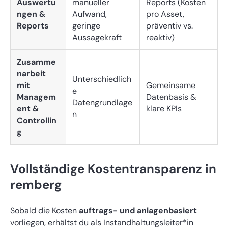
Auswertu
manueller
Reports (Kosten
ngen &
Aufwand,
pro Asset,
Reports
geringe
präventiv vs.
Aussagekraft
reaktiv)
Zusamme
narbeit
Unterschiedlich
mit
Gemeinsame
e
Managem
Datenbasis &
Datengrundlage
ent &
klare KPIs
n
Controllin
g
Vollständige Kostentransparenz in
remberg
Sobald die Kosten
auftrags- und anlagenbasiert
vorliegen, erhältst du als Instandhaltungsleiter*in